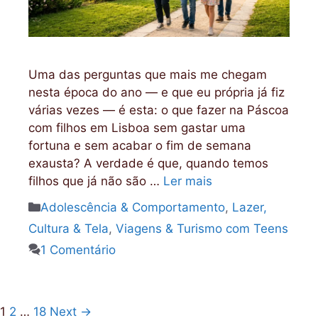
Uma das perguntas que mais me chegam
nesta época do ano — e que eu própria já fiz
várias vezes — é esta: o que fazer na Páscoa
com filhos em Lisboa sem gastar uma
fortuna e sem acabar o fim de semana
exausta? A verdade é que, quando temos
filhos que já não são …
Ler mais
Categorias
Adolescência & Comportamento
,
Lazer,
Cultura & Tela
,
Viagens & Turismo com Teens
1 Comentário
Page
Page
Page
1
2
…
18
Next
→