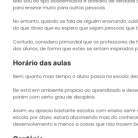
Não sou do tipo academicista e acredito de verdad
para ensinar muito para outras pessoas.
No entanto, quando se fala de alguém ensinando, cuida
do que óbvio que eu espero que sejam pessoas que t
Contudo, considero primordial que os professores de h
dos alunos, de forma que estes se sintam inspirados po
Horário das aulas
Bem, quanto mais tempo o aluno passa na escola, des
Ele está em ambiente propício ao aprendizado e des
porém com certo grau de disciplina.
Assim, eu aprecio bastante escolas com ensino semi-
escola, por óbvio, estará absorvendo mais do conhec
desenvolvimento e menos a coisas que não trazem ben