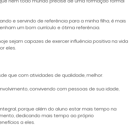
e que nem todo mundo precise de uma formação formal
ndo e servindo de referência para a minha filha, é mais
enham um bom currículo e ótima referência.
oje sejam capazes de exercer influência positiva na vida
r eles.
de que com atividades de qualidade, melhor.
envolvimento, convivendo com pessoas de sua idade,
integral, porque além do aluno estar mais tempo na
imento, dedicando mais tempo ao próprio
efícios a eles.