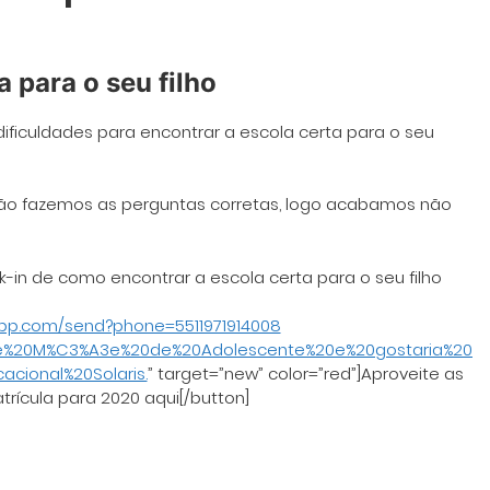
a para o seu filho
ficuldades para encontrar a escola certa para o seu
não fazemos as perguntas corretas, logo acabamos não
k-in de como encontrar a escola certa para o seu filho
app.com/send?phone=5511971914008
te%20M%C3%A3e%20de%20Adolescente%20e%20gostaria%20
ional%20Solaris.
” target=”new” color=”red”]Aproveite as
rícula para 2020 aqui[/button]