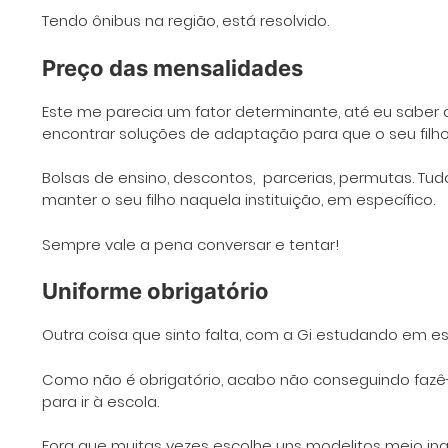
Tendo ônibus na região, está resolvido.
Preço das mensalidades
Este me parecia um fator determinante, até eu saber
encontrar soluções de adaptação para que o seu filho
Bolsas de ensino, descontos, parcerias, permutas. Tu
manter o seu filho naquela instituição, em específico.
Sempre vale a pena conversar e tentar!
Uniforme obrigatório
Outra coisa que sinto falta, com a Gi estudando em es
Como não é obrigatório, acabo não conseguindo fazê-l
para ir à escola.
Fora que muitas vezes escolhe uns modelitos meio in