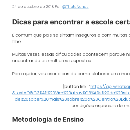
24 de outubro de 2018
Por
@ThatuNunes
Dicas para encontrar a escola cert
É comum que pais se sintam inseguros e com muitas di
filho.
Muitas vezes, essas dificuldades acontecem porque 
encontrando as melhores respostas.
Para ajudar, vou criar dicas de como elaborar um chec
[button link=”
https://api.whats
&text=Ol%C3%A1!%20Vim%20atrav%C3%A9s%20do%20si
de%20saber%20mais%20sobre%20o%20Centro%20Educac
condições especiais de mat
Metodologia de Ensino