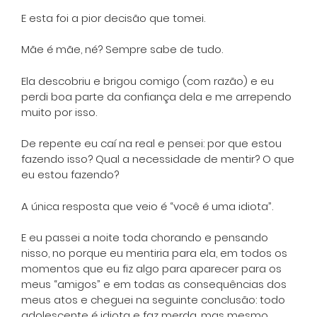
E esta foi a pior decisão que tomei.
Mãe é mãe, né? Sempre sabe de tudo.
Ela descobriu e brigou comigo (com razão) e eu
perdi boa parte da confiança dela e me arrependo
muito por isso.
De repente eu caí na real e pensei: por que estou
fazendo isso? Qual a necessidade de mentir? O que
eu estou fazendo?
A única resposta que veio é “você é uma idiota”.
E eu passei a noite toda chorando e pensando
nisso, no porque eu mentiria para ela, em todos os
momentos que eu fiz algo para aparecer para os
meus “amigos” e em todas as consequências dos
meus atos e cheguei na seguinte conclusão: todo
adolescente é idiota e faz merda, mas mesmo