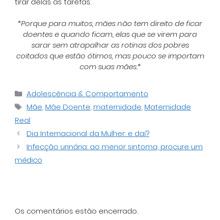
tirar delas as tarefas.
*Porque para muitos, mães não tem direito de ficar
doentes e quando ficam, elas que se virem para
sarar sem atrapalhar as rotinas dos pobres
coitados que estão ótimos, mas pouco se importam
com suas mães.*
Categorias
Adolescência & Comportamento
Tags
Mãe
,
Mãe Doente
,
maternidade
,
Maternidade
Real
Dia Internacional da Mulher: e daí?
Infecção urinária: ao menor sintoma, procure um
médico
Os comentários estão encerrado.