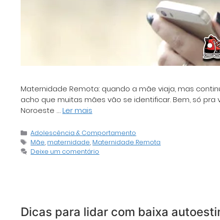
Maternidade Remota: quando a mãe viaja, mas contin
acho que muitas mães vão se identificar. Bem, só pra 
Noroeste …
Ler mais
Categorias
Adolescência & Comportamento
Tags
Mãe
,
maternidade
,
Maternidade Remota
Deixe um comentário
Dicas para lidar com baixa autoest