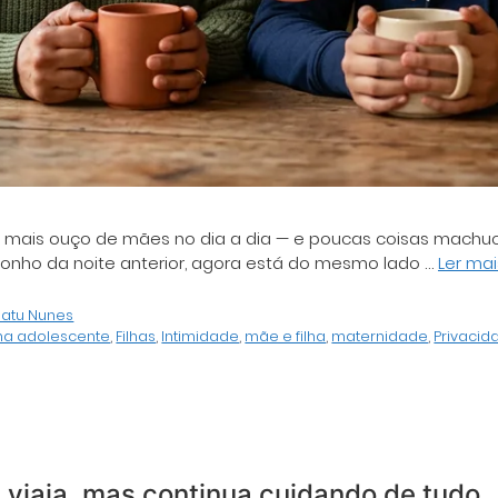
e mais ouço de mães no dia a dia — e poucas coisas machuc
sonho da noite anterior, agora está do mesmo lado …
Ler mai
hatu Nunes
lha adolescente
,
Filhas
,
Intimidade
,
mãe e filha
,
maternidade
,
Privacid
viaja, mas continua cuidando de tudo