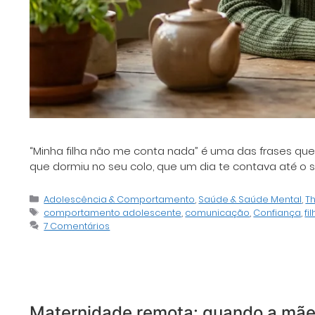
“Minha filha não me conta nada” é uma das frases qu
que dormiu no seu colo, que um dia te contava até o 
Categorias
Adolescência & Comportamento
,
Saúde & Saúde Mental
,
T
Tags
comportamento adolescente
,
comunicação
,
Confiança
,
fi
7 Comentários
Maternidade remota: quando a mãe 