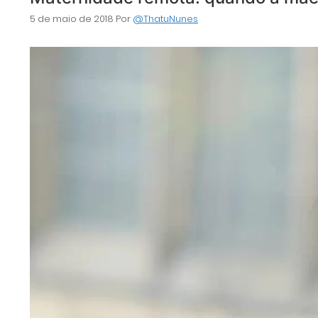
5 de maio de 2018
Por
@ThatuNunes