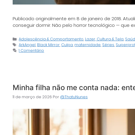
Publicado originalmente em 8 de janeiro de 2018. Atual
conseguir dormir. Não pelo horror tecnológico — que
Categorias
Adolescência & Comportamento
,
Lazer, Cultura & Tela
,
Saúd
Tags
ArkAngel
,
Black Mirror
,
Culpa
,
maternidade
,
Séries
,
Superpro
1 Comentário
Minha filha não me conta nada: ent
11 de março de 2026
Por
@ThatuNunes