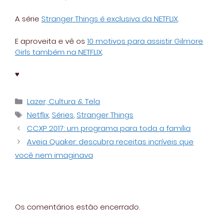
A série
Stranger Things é exclusiva da NETFLIX
.
E aproveita e vê os
10 motivos para assistir Gilmore
Girls também na NETFLIX
.
♥
Categorias
Lazer, Cultura & Tela
Tags
Netflix
,
Séries
,
Stranger Things
CCXP 2017: um programa para toda a família
Aveia Quaker: descubra receitas incríveis que
você nem imaginava
Os comentários estão encerrado.