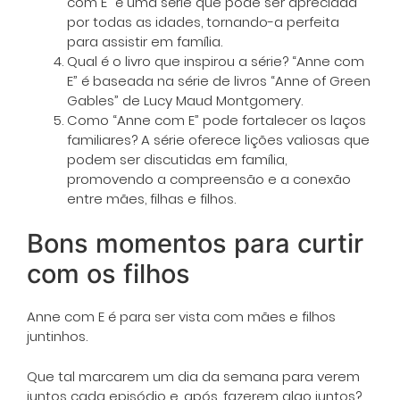
com E” é uma série que pode ser apreciada
por todas as idades, tornando-a perfeita
para assistir em família.
Qual é o livro que inspirou a série? “Anne com
E” é baseada na série de livros “Anne of Green
Gables” de Lucy Maud Montgomery.
Como “Anne com E” pode fortalecer os laços
familiares? A série oferece lições valiosas que
podem ser discutidas em família,
promovendo a compreensão e a conexão
entre mães, filhas e filhos.
Bons momentos para curtir
com os filhos
Anne com E é para ser vista com mães e filhos
juntinhos.
Que tal marcarem um dia da semana para verem
juntos cada episódio e, após, fazerem algo juntos?