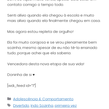
contato comigo o tempo todo.
Senti alívio quando ela chegou à escola e muito
mais alívio quando ela finalmente chegou em casa.
Mas agora estou repleta de orgulho!
Ela foi muito corajosa e se virou plenamente bem
sozinha, mesmo apesar de eu não tê-la ensinado
tudo, porque achei que ela saberia.
Vencedora desta nova etapa de sua vida!
Doninha de si ♥
[wdi_feed id=”1″]
Categorias
Adolescência & Comportamento
Tags
Divertido
,
Indo Sozinha
,
primeira vez