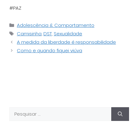
#PAZ
Categorias
Adolescência & Comportamento
Tags
Camisinha
,
DST
,
Sexualidade
A medida da liberdade é responsabilidade
Como e quando fiquei viúva
Pesquisar
por: