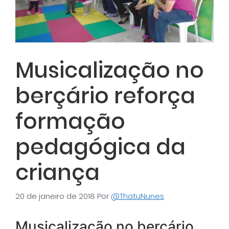
Musicalização no
berçário reforça
formação
pedagógica da
criança
20 de janeiro de 2018
Por
@ThatuNunes
Musicalização no berçário