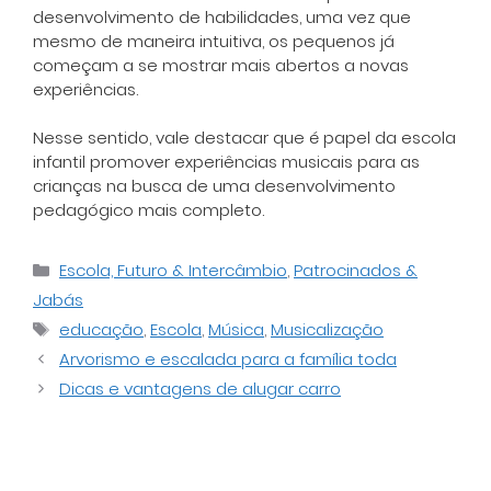
desenvolvimento de habilidades, uma vez que
mesmo de maneira intuitiva, os pequenos já
começam a se mostrar mais abertos a novas
experiências.
Nesse sentido, vale destacar que é papel da escola
infantil promover experiências musicais para as
crianças na busca de uma desenvolvimento
pedagógico mais completo.
Categorias
Escola, Futuro & Intercâmbio
,
Patrocinados &
Jabás
Tags
educação
,
Escola
,
Música
,
Musicalização
Arvorismo e escalada para a família toda
Dicas e vantagens de alugar carro