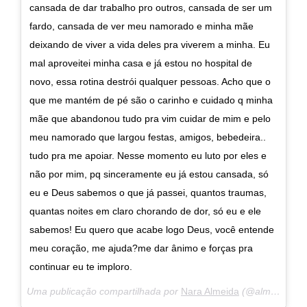
cansada de dar trabalho pro outros, cansada de ser um
fardo, cansada de ver meu namorado e minha mãe
deixando de viver a vida deles pra viverem a minha. Eu
mal aproveitei minha casa e já estou no hospital de
novo, essa rotina destrói qualquer pessoas. Acho que o
que me mantém de pé são o carinho e cuidado q minha
mãe que abandonou tudo pra vim cuidar de mim e pelo
meu namorado que largou festas, amigos, bebedeira..
tudo pra me apoiar. Nesse momento eu luto por eles e
não por mim, pq sinceramente eu já estou cansada, só
eu e Deus sabemos o que já passei, quantos traumas,
quantas noites em claro chorando de dor, só eu e ele
sabemos! Eu quero que acabe logo Deus, você entende
meu coração, me ajuda?me dar ânimo e forças pra
continuar eu te imploro.
Uma publicação compartilhada por
Nara Almeida
(@almeidanara) em