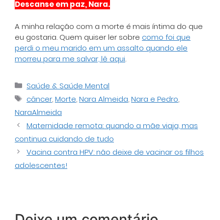
Descanse em paz, Nara.
A minha relação com a morte é mais íntima do que
eu gostaria. Quem quiser ler sobre
como foi que
perdi o meu marido em um assalto quando ele
morreu para me salvar, lê aqui
.
Categorias
Saúde & Saúde Mental
Tags
câncer
,
Morte
,
Nara Almeida
,
Nara e Pedro
,
NaraAlmeida
Maternidade remota: quando a mãe viaja, mas
continua cuidando de tudo
Vacina contra HPV: não deixe de vacinar os filhos
adolescentes!
Deixe um comentário