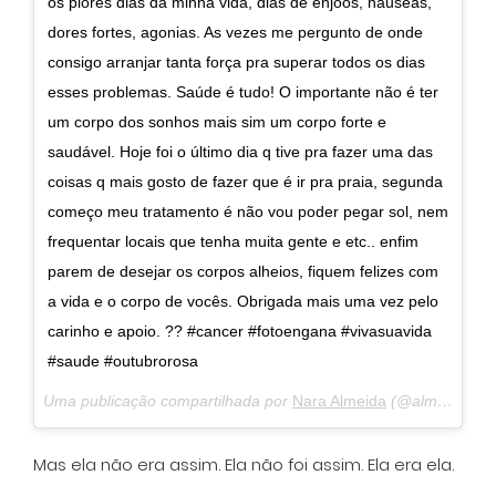
os piores dias da minha vida, dias de enjoos, náuseas,
dores fortes, agonias. As vezes me pergunto de onde
consigo arranjar tanta força pra superar todos os dias
esses problemas. Saúde é tudo! O importante não é ter
um corpo dos sonhos mais sim um corpo forte e
saudável. Hoje foi o último dia q tive pra fazer uma das
coisas q mais gosto de fazer que é ir pra praia, segunda
começo meu tratamento é não vou poder pegar sol, nem
frequentar locais que tenha muita gente e etc.. enfim
parem de desejar os corpos alheios, fiquem felizes com
a vida e o corpo de vocês. Obrigada mais uma vez pelo
carinho e apoio. ?? #cancer #fotoengana #vivasuavida
#saude #outubrorosa
Uma publicação compartilhada por
Nara Almeida
(@almeidanara) em
Mas ela não era assim. Ela não foi assim. Ela era ela.