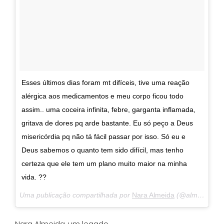
Esses últimos dias foram mt difíceis, tive uma reação
alérgica aos medicamentos e meu corpo ficou todo
assim.. uma coceira infinita, febre, garganta inflamada,
gritava de dores pq arde bastante. Eu só peço a Deus
misericórdia pq não tá fácil passar por isso. Só eu e
Deus sabemos o quanto tem sido difícil, mas tenho
certeza que ele tem um plano muito maior na minha
vida. ??
Uma publicação compartilhada por
Nara Almeida
(@almeidanara) em
Nara Almeida, um legado